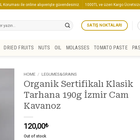
L Koruması ile online alışverişte güvendesiniz.
1000TL ve üzeri Kargo Ücretsizd
SATIŞ NOKTALARI
DRIED FRUITS
NUTS
OIL
MOLASSES
TOMATO PASTE
PA
HOME
/
LEGUMES&GRAINS
Organik Sertifikalı Klasik
Tarhana 190g İzmir Cam
Kavanoz
120,00
₺
Out of stock