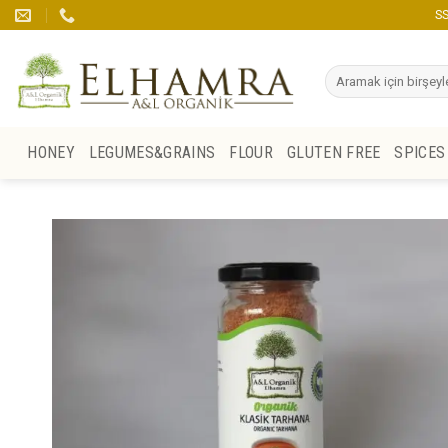
Skip
SS
to
content
Search
for:
HONEY
LEGUMES&GRAINS
FLOUR
GLUTEN FREE
SPICES