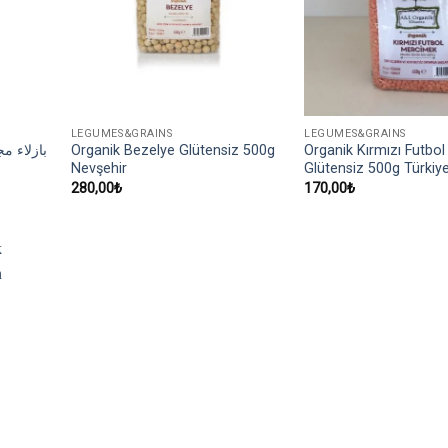
LEGUMES&GRAINS
LEGUMES&GRAINS
Organik Bezelye Glütensiz 500g
Organik Kırmızı Futbo
Nevşehir
Glütensiz 500g Türkiy
280,00
₺
170,00
₺