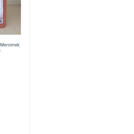
l Mercimek
e