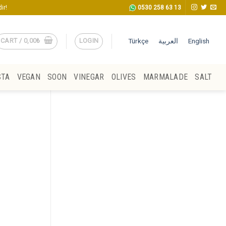
ir!
0530 258 63 13
CART /
0,00
₺
LOGIN
Türkçe
العربية
English
STA
VEGAN
SOON
VINEGAR
OLIVES
MARMALADE
SALT