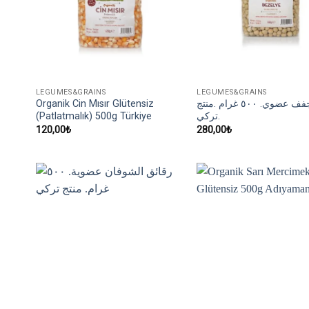
LEGUMES&GRAINS
LEGUMES&GRAINS
Organik Cin Mısır Glütensiz
بازلاء مجفف عضوي. ٥٠٠ غرام .منتج
(Patlatmalık) 500g Türkiye
تركي.
120,00
₺
280,00
₺