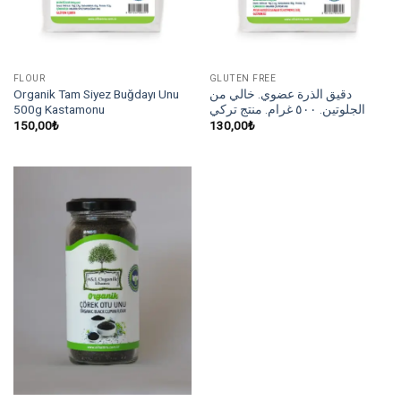
FLOUR
GLUTEN FREE
Organik Tam Siyez Buğdayı Unu
دقيق الذرة عضوي. خالي من
500g Kastamonu
الجلوتين. ٥٠٠ غرام. منتج تركي
150,00
₺
130,00
₺