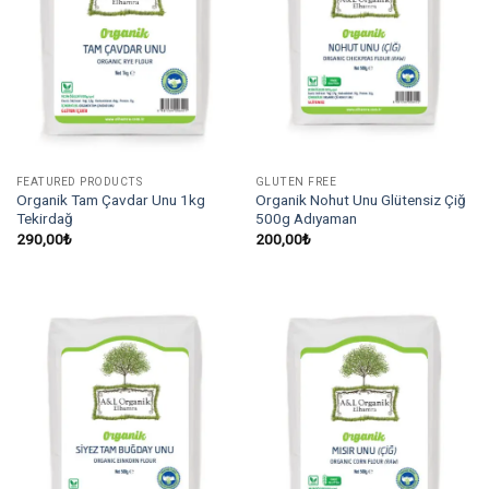
FEATURED PRODUCTS
GLUTEN FREE
Organik Tam Çavdar Unu 1kg
Organik Nohut Unu Glütensiz Çiğ
Tekirdağ
500g Adıyaman
290,00
₺
200,00
₺