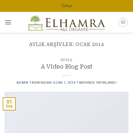
İçeriğe
Türkçe
atla
AYLIK ARŞIVLER:
OCAK 2014
STYLE
A Video Blog Post
ADMIN
TARAFINDAN
OCAK 1, 2014
TARIHINDE YAYINLANDI
01
Oca