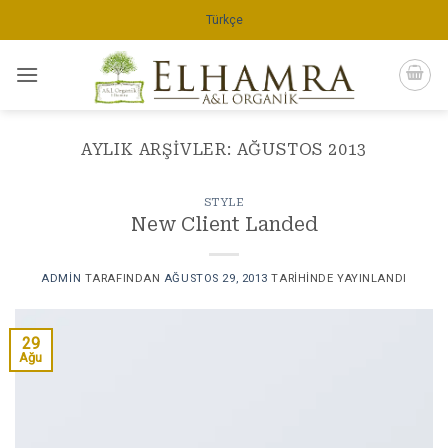
İçeriğe
Türkçe
atla
AYLIK ARŞIVLER:
AĞUSTOS 2013
STYLE
New Client Landed
ADMIN
TARAFINDAN
AĞUSTOS 29, 2013
TARIHINDE YAYINLANDI
29
Ağu