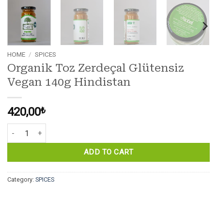
HOME
/
SPICES
Organik Toz Zerdeçal Glütensiz
Vegan 140g Hindistan
420,00
₺
Organik Toz Zerdeçal Glütensiz Vegan 140g Hindistan quantity
ADD TO CART
Category:
SPICES