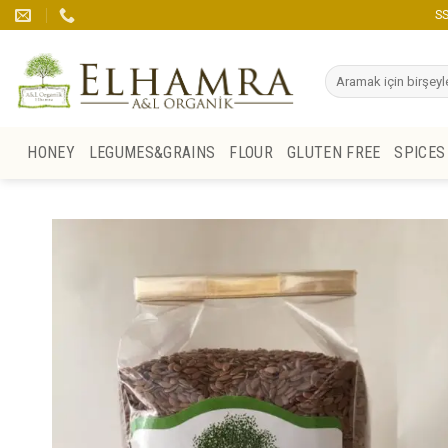
Skip
SS
to
content
Search
for:
HONEY
LEGUMES&GRAINS
FLOUR
GLUTEN FREE
SPICES