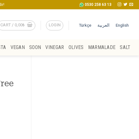
ir!
0530 258 63 13
CART /
0,00
₺
LOGIN
Türkçe
العربية
English
STA
VEGAN
SOON
VINEGAR
OLIVES
MARMALADE
SALT
Free