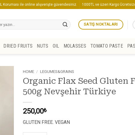
L Koruması ile online alışverişte güvendesiniz.
1000TL ve üzeri Kargo Ücretsizd
SATIŞ NOKTALARI
DRIED FRUITS
NUTS
OIL
MOLASSES
TOMATO PASTE
PA
HOME
/
LEGUMES&GRAINS
Organic Flax Seed Gluten 
500g Nevşehir Türkiye
250,00
₺
GLUTEN FREE. VEGAN