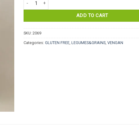
Organic Flax Seed Gluten Free 500g Nevşehir Türkiye quan
ADD TO CART
SKU:
2069
Categories:
GLUTEN FREE
,
LEGUMES&GRAINS
,
VENGAN