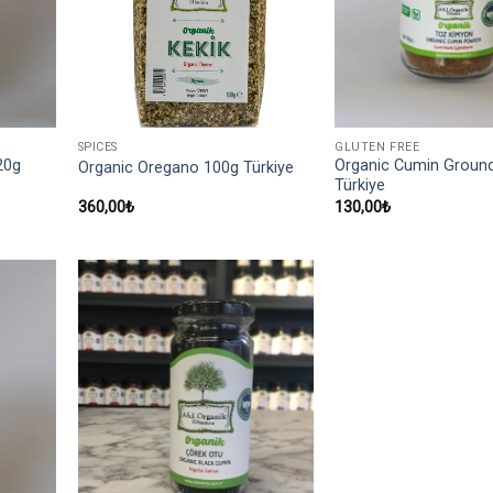
SPICES
GLUTEN FREE
20g
Organic Cumin Groun
Organic Oregano 100g Türkiye
Türkiye
360,00
₺
130,00
₺