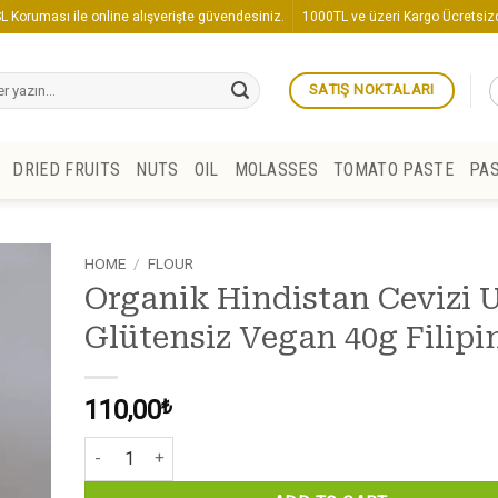
L Koruması ile online alışverişte güvendesiniz.
1000TL ve üzeri Kargo Ücretsizd
SATIŞ NOKTALARI
DRIED FRUITS
NUTS
OIL
MOLASSES
TOMATO PASTE
PA
HOME
/
FLOUR
Organik Hindistan Cevizi 
Glütensiz Vegan 40g Filipi
110,00
₺
Organik Hindistan Cevizi Unu Glütensiz Vegan 40g Filipinle