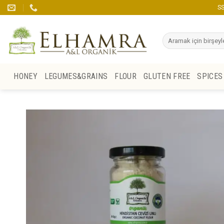
Skip
SS
to
content
Search
for:
HONEY
LEGUMES&GRAINS
FLOUR
GLUTEN FREE
SPICES