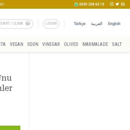
ir!
0530 258 63 13
CART /
0,00
₺
LOGIN
Türkçe
العربية
English
STA
VEGAN
SOON
VINEGAR
OLIVES
MARMALADE
SALT
Unu
nler
r quantity