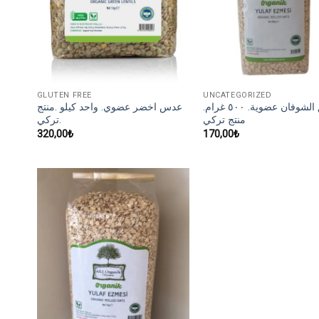
GLUTEN FREE
UNCATEGORIZED
رقائق الشوفان عضوية. ٥٠٠ غرام.
عدس اخضر عضوي. واحد كيلو .منتج
منتج تركي
تركي.
320,00
₺
170,00
₺