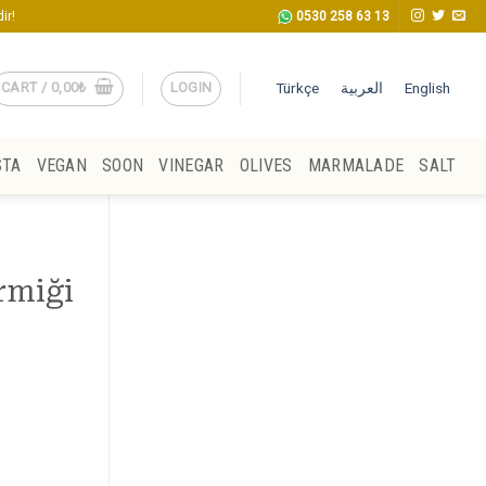
ir!
0530 258 63 13
CART /
0,00
₺
LOGIN
Türkçe
العربية
English
STA
VEGAN
SOON
VINEGAR
OLIVES
MARMALADE
SALT
rmiği
 Türkiye Cam Kavanoz quantity