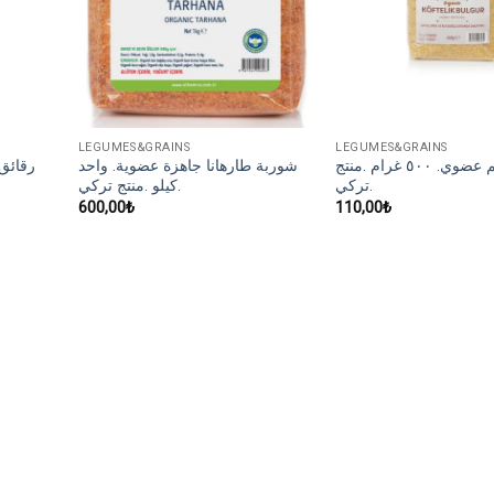
LEGUMES&GRAINS
LEGUMES&GRAINS
برغل ناعم عضوي. ٥٠٠ غرام .منتج
شوربة طارهانا جاهزة عضوية. واحد
تركي.
كيلو .منتج تركي.
600,00
₺
110,00
₺