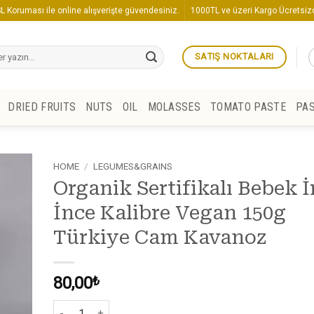
L Koruması ile online alışverişte güvendesiniz.
1000TL ve üzeri Kargo Ücretsizd
SATIŞ NOKTALARI
DRIED FRUITS
NUTS
OIL
MOLASSES
TOMATO PASTE
PA
HOME
/
LEGUMES&GRAINS
Organik Sertifikalı Bebek İ
İnce Kalibre Vegan 150g
Türkiye Cam Kavanoz
80,00
₺
Organik Sertifikalı Bebek İrmiği İnce Kalibre Vegan 150g