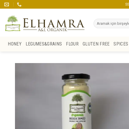
Skip
SS
to
content
Search
for:
HONEY
LEGUMES&GRAINS
FLOUR
GLUTEN FREE
SPICES